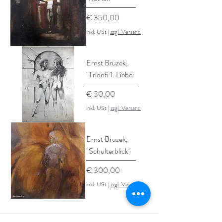
Preis
€ 350,00
inkl. USt
|
zzgl. Versand
Ernst Bruzek,
"Trionfi 1. Liebe"
Preis
€ 30,00
inkl. USt
|
zzgl. Versand
Ernst Bruzek,
"Schulterblick"
Preis
€ 300,00
inkl. USt
|
zzgl. Versand