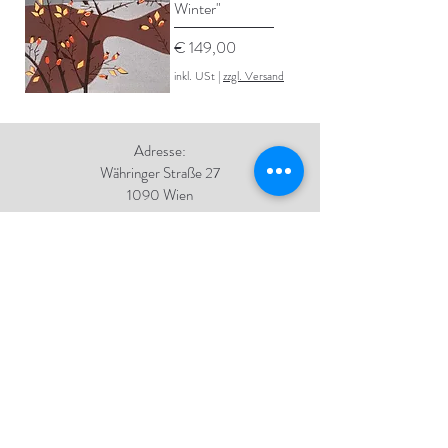
Winter"
Preis
€ 149,00
inkl. USt
|
zzgl. Versand
Adresse:
Währinger Straße 27
1090 Wien
Tel.:
+43 1 4050 246
+43 664 576 9332
E-Mail:
office@galerie-boeck.at
Impressum
Datenschutz
AGB