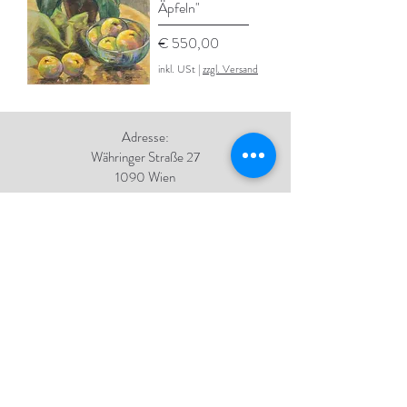
Äpfeln"
Preis
€ 550,00
inkl. USt
|
zzgl. Versand
Adresse:
Währinger Straße 27
1090 Wien
Tel.:
+43 1 4050 246
+43 664 576 9332
E-Mail:
office@galerie-boeck.at
Impressum
Datenschutz
AGB