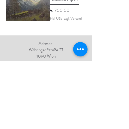
Preis
€ 700,00
inkl. USt
|
zzgl. Versand
Adresse:
Währinger Straße 27
1090 Wien
Tel.:
+43 1 4050 246
+43 664 576 9332
E-Mail:
office@galerie-boeck.at
Impressum
Datenschutz
AGB