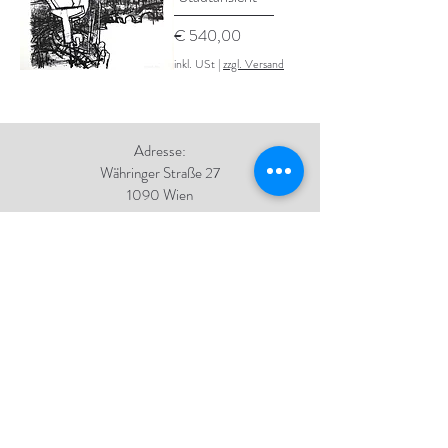
Preis
€ 540,00
inkl. USt
|
zzgl. Versand
Adresse:
Währinger Straße 27
1090 Wien
Tel.:
+43 1 4050 246
+43 664 576 9332
E-Mail:
office@galerie-boeck.at
Impressum
Datenschutz
AGB