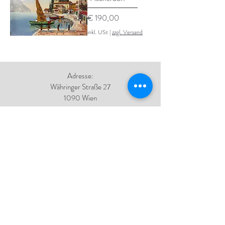
Preis
€ 190,00
inkl. USt
|
zzgl. Versand
Adresse:
Währinger Straße 27
1090 Wien
Tel.:
+43 1 4050 246
+43 664 576 9332
E-Mail:
office@galerie-boeck.at
Impressum
Datenschutz
AGB