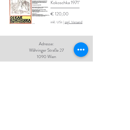
Kokoschka 1971"
Preis
€ 120,00
inkl. USt
|
zzgl. Versand
Adresse:
Währinger Straße 27
1090 Wien
Tel.:
+43 1 4050 246
+43 664 576 9332
E-Mail:
office@galerie-boeck.at
Impressum
Datenschutz
AGB