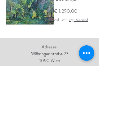
Preis
€ 1.290,00
inkl. USt
|
zzgl. Versand
Adresse:
Währinger Straße 27
1090 Wien
Tel.:
+43 1 4050 246
+43 664 576 9332
E-Mail:
office@galerie-boeck.at
Impressum
Datenschutz
AGB