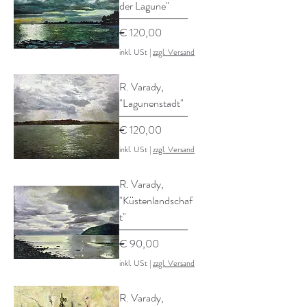
der Lagune"
Preis
€ 120,00
inkl. USt
|
zzgl. Versand
R. Varady,
"Lagunenstadt"
Preis
€ 120,00
inkl. USt
|
zzgl. Versand
R. Varady,
"Küstenlandschaf
t"
Preis
€ 90,00
inkl. USt
|
zzgl. Versand
R. Varady,