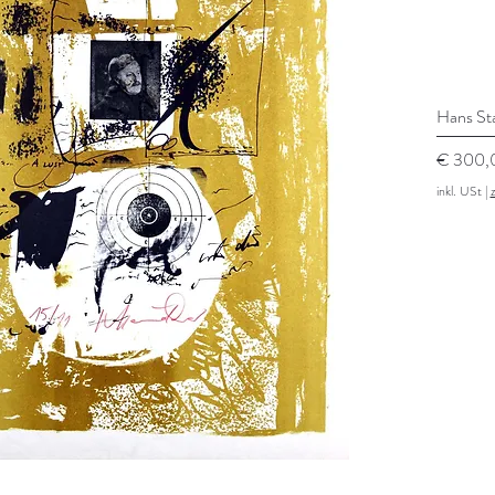
Hans Sta
Preis
€ 300,
inkl. USt
|