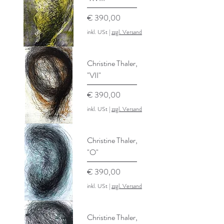
Preis
€ 390,00
inkl. USt
|
zzgl. Versand
Christine Thaler,
"VII"
Preis
€ 390,00
inkl. USt
|
zzgl. Versand
Christine Thaler,
"O"
Preis
€ 390,00
inkl. USt
|
zzgl. Versand
Christine Thaler,