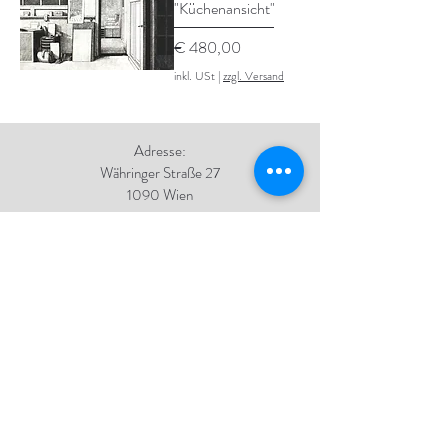
"Küchenansicht"
Preis
€ 480,00
inkl. USt
|
zzgl. Versand
Adresse:
Währinger Straße 27
1090 Wien
Tel.:
+43 1 4050 246
+43 664 576 9332
E-Mail:
office@galerie-boeck.at
Impressum
Datenschutz
AGB