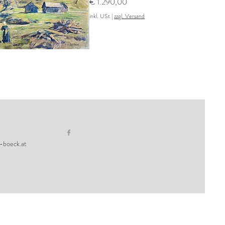
Preis
€ 1.290,00
inkl. USt
|
zzgl. Versand
-boeck.at