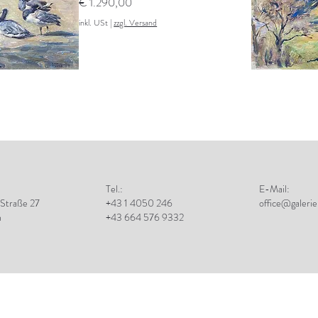
Preis
€ 1.290,00
inkl. USt
|
zzgl. Versand
Tel.:
E-Mail:
 Straße 27
+43 1 4050 246
office@galerie
n
+43 664 576 9332