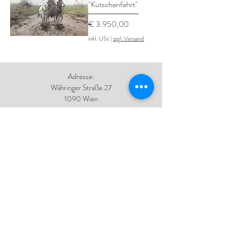
"Kutschenfahrt"
Preis
€ 3.950,00
inkl. USt
|
zzgl. Versand
Adresse:
Währinger Straße 27
1090 Wien
Tel.:
+43 1 4050 246
+43 664 576 9332
E-Mail:
office@galerie-boeck.at
Impressum
Datenschutz
AGB