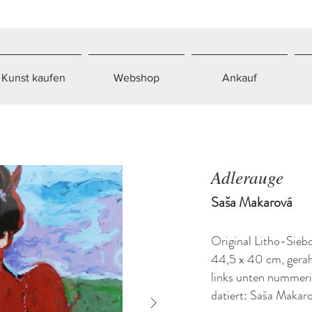
Kunst kaufen
Webshop
Ankauf
Adlerauge
Saša Makarová
Original Litho-Sieb
44,5 x 40 cm, gera
links unten nummerie
datiert: Saša Makar