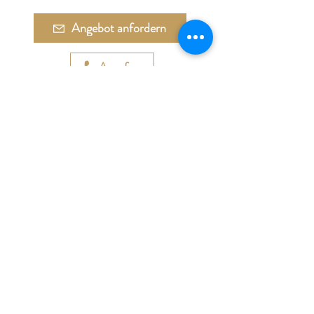
Angebot anfordern
Anrufen
Adresse:
Währinger Straße 27
1090 Wien
Tel.:
+43 1 4050 246
+43 664 576 9332
E-Mail:
office@galerie-boeck.at
Impressum
Datenschutz