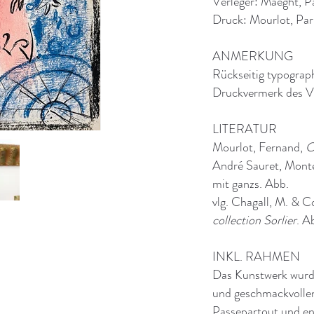
Verleger: Maeght, P
Druck: Mourlot, Par
ANMERKUNG
Rückseitig typograp
Druckvermerk des Ve
LITERATUR
Mourlot, Fernand,
C
André Sauret, Monte
mit ganzs. Abb.
vlg. Chagall, M. & C
collection Sorlier
. A
INKL. RAHMEN
Das Kunstwerk wurde
und geschmackvollen
Passepartout und e