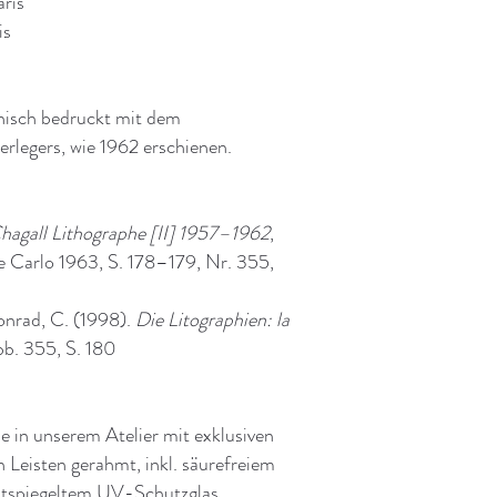
aris
is
hisch bedruckt mit dem
rlegers, wie 1962 erschienen.
hagall Lithographe [II] 1957–1962
,
 Carlo 1963, S. 178–179, Nr. 355,
onrad, C. (1998).
Die Litographien: la
bb. 355, S. 180
 in unserem Atelier mit exklusiven
 Leisten gerahmt, inkl. säurefreiem
ntspiegeltem UV-Schutzglas.