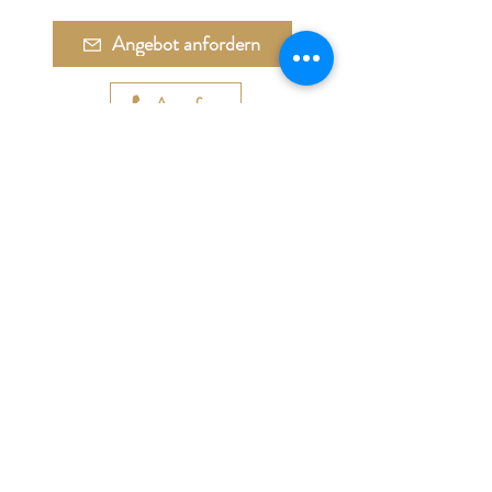
Angebot anfordern
Anrufen
Adresse:
Währinger Straße 27
1090 Wien
Tel.:
+43 1 4050 246
+43 664 576 9332
E-Mail:
office@galerie-boeck.at
Impressum
Datenschutz