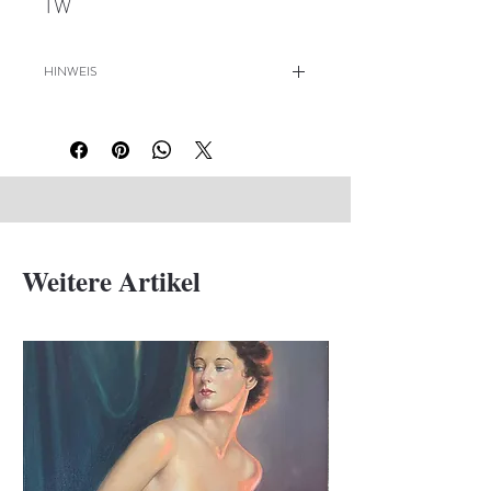
TW
HINWEIS
Linker Rand unregelmäßig, rechts
fleckig, einige Stellen abgerieben,
Rückseite mit Widmung
Weitere Artikel