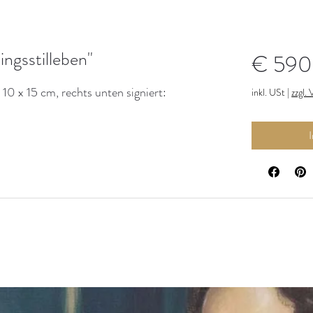
ngsstilleben"
€ 590
10 x 15 cm, rechts unten signiert:
inkl. USt
|
zzgl.