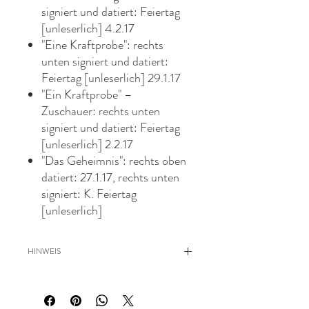
signiert und datiert: Feiertag
[unleserlich] 4.2.17
"Eine Kraftprobe": rechts
unten signiert und datiert:
Feiertag [unleserlich] 29.1.17
"Ein Kraftprobe" –
Zuschauer: rechts unten
signiert und datiert: Feiertag
[unleserlich] 2.2.17
"Das Geheimnis": rechts oben
datiert: 27.1.17, rechts unten
signiert: K. Feiertag
[unleserlich]
HINWEIS
Blätter gebräunt, stellenweise
leicht stockfleckig, Postkarten