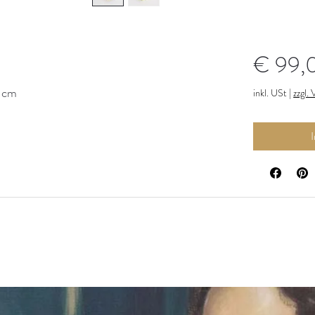
€ 99,
4 cm
inkl. USt
|
zzgl.