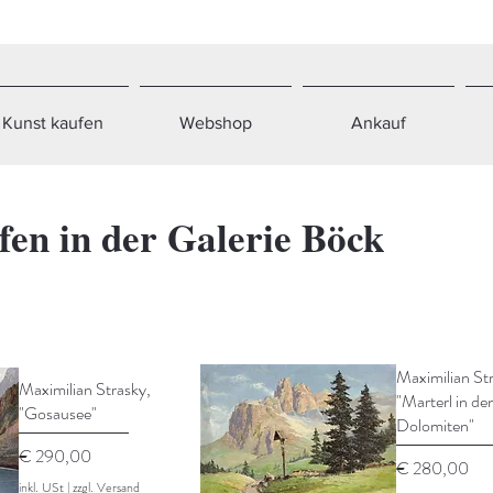
Kunst kaufen
Webshop
Ankauf
fen in der Galerie Böck
Maximilian St
Maximilian Strasky,
"Marterl in de
"Gosausee"
Dolomiten"
Preis
€ 290,00
Preis
€ 280,00
inkl. USt
|
zzgl. Versand