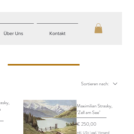
Über Uns
Kontakt
Sortieren nach:
rasky,
Maximilian Strasky,
n
"Zell am See"
Preis
€ 250,00
inkl. USt
|
zzgl. Versand