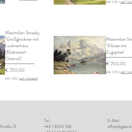
inkl. USt
|
zzgl. Ve
Maximilian Strasky,
"Großglockner mit
Maximilian St
Lucknerhaus
"Eibsee mit
(Ködnitztal-
Zugspitze"
Osttirol)"
Preis
€ 250,00
Preis
€ 250,00
inkl. USt
|
zzgl. Ve
inkl. USt
|
zzgl. Versand
Tel.:
E-Mail:
 Straße 27
+43 1 4050 246
office@galerie