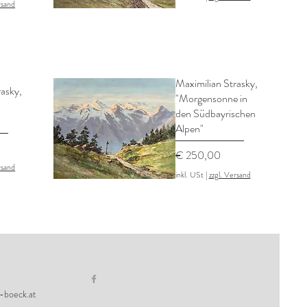
rsand
Maximilian Strasky,
rasky,
"Morgensonne in
den Südbayrischen
Alpen"
Preis
€ 250,00
rsand
inkl. USt
|
zzgl. Versand
-boeck.at