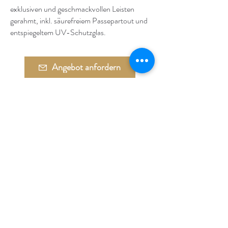
exklusiven und geschmackvollen Leisten
gerahmt, inkl. säurefreiem Passepartout und
entspiegeltem UV-Schutzglas.
Angebot anfordern
Anrufen
Adresse:
Währinger Straße 27
1090 Wien
Tel.:
+43 1 4050 246
+43 664 576 9332
E-Mail:
office@galerie-boeck.at