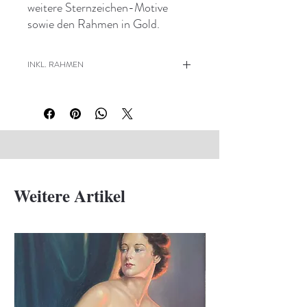
weitere Sternzeichen-Motive
sowie den Rahmen in Gold.
INKL. RAHMEN
Das Kunstwerk wurde in unserem
Atelier mit exklusiven und
geschmackvollen Leisten
gerahmt, inkl. säurefreiem
Passepartout und Schutzglas.
Weitere Artikel