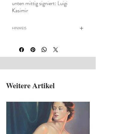
unten mittig signiert: Luigi
Kasimir
HINWEIS
Blatt leicht gebräunt, v.a. Rand
oben, Ränder oben und unten mit
leichten Knicken
Weitere Artikel