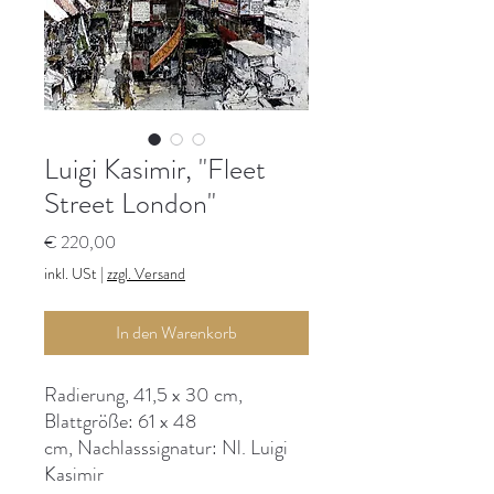
Luigi Kasimir, "Fleet
Street London"
Preis
€ 220,00
inkl. USt
|
zzgl. Versand
In den Warenkorb
Radierung, 41,5 x 30 cm,
Blattgröße: 61 x 48
cm, Nachlasssignatur: Nl. Luigi
Kasimir