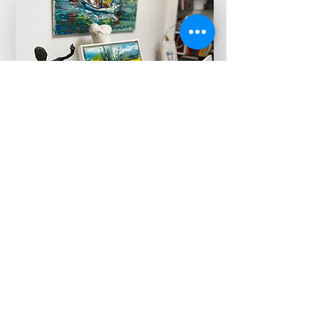
Künstler*innen
In unserer Bildergalerie finden Sie
Kunstwerke aus den Bereichen
Realismus bis Abstrakt.
Neben Grafiken von international
bekannten Künstler*innen wie
CHAGALL
,
MIRÓ
,