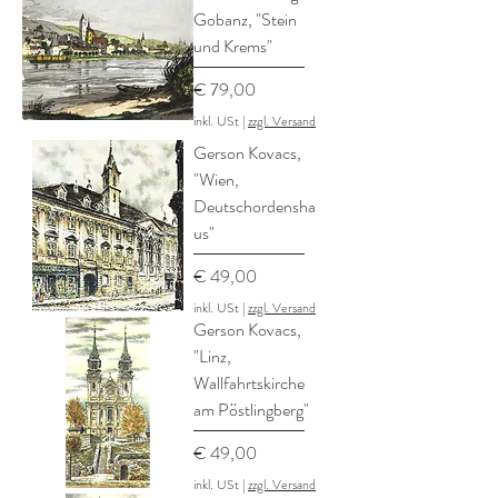
Gobanz, "Stein
und Krems"
Preis
€ 79,00
inkl. USt
|
zzgl. Versand
Gerson Kovacs,
"Wien,
Deutschordensha
us"
Preis
€ 49,00
inkl. USt
|
zzgl. Versand
Gerson Kovacs,
"Linz,
Wallfahrtskirche
am Pöstlingberg"
Preis
€ 49,00
inkl. USt
|
zzgl. Versand