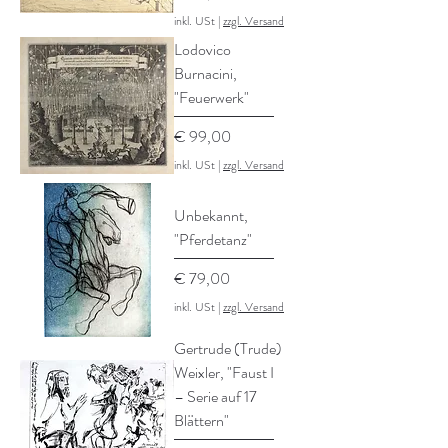
inkl. USt
|
zzgl. Versand
Lodovico
Burnacini,
"Feuerwerk"
Preis
€ 99,00
inkl. USt
|
zzgl. Versand
Unbekannt,
"Pferdetanz"
Preis
€ 79,00
inkl. USt
|
zzgl. Versand
Gertrude (Trude)
Weixler, "Faust I
– Serie auf 17
Blättern"