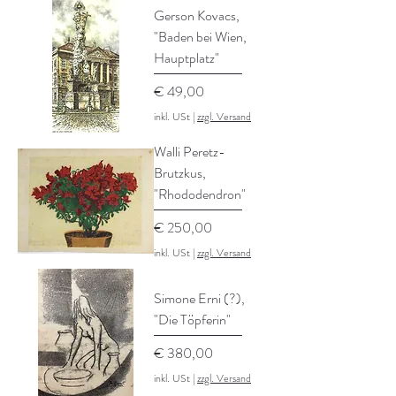
Gerson Kovacs,
"Baden bei Wien,
Hauptplatz"
Preis
€ 49,00
inkl. USt
|
zzgl. Versand
Walli Peretz-
Brutzkus,
"Rhododendron"
Preis
€ 250,00
inkl. USt
|
zzgl. Versand
Simone Erni (?),
"Die Töpferin"
Preis
€ 380,00
inkl. USt
|
zzgl. Versand