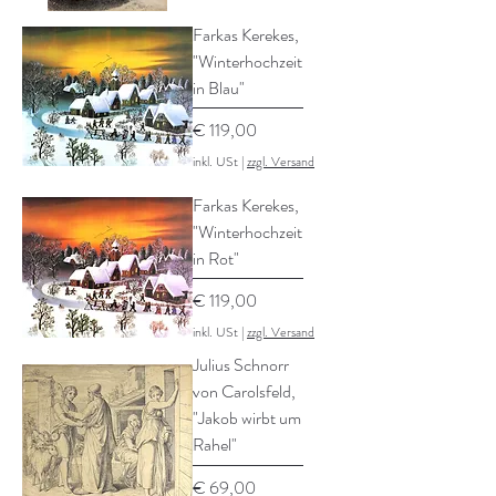
Farkas Kerekes,
"Winterhochzeit
in Blau"
Preis
€ 119,00
inkl. USt
|
zzgl. Versand
Farkas Kerekes,
"Winterhochzeit
in Rot"
Preis
€ 119,00
inkl. USt
|
zzgl. Versand
Julius Schnorr
von Carolsfeld,
"Jakob wirbt um
Rahel"
Preis
€ 69,00