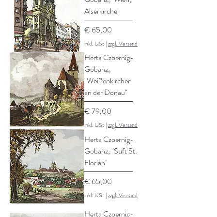
Alserkirche"
Preis
€ 65,00
inkl. USt
|
zzgl. Versand
Herta Czoernig-
Gobanz,
"Weißenkirchen
an der Donau"
Preis
€ 79,00
inkl. USt
|
zzgl. Versand
Herta Czoernig-
Gobanz, "Stift St.
Florian"
Preis
€ 65,00
inkl. USt
|
zzgl. Versand
Herta Czoernig-