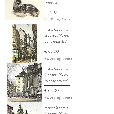
"Rehkitz"
Preis
€ 290,00
inkl. USt
|
zzgl. Versand
Herta Czoernig-
Gobanz, "Wien,
Schulerstraße"
Preis
€ 65,00
inkl. USt
|
zzgl. Versand
Herta Czoernig-
Gobanz, "Wien,
Michaelerplatz"
Preis
€ 65,00
inkl. USt
|
zzgl. Versand
Herta Czoernig-
Gobanz, "Wien,