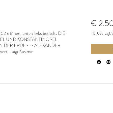
€ 2.5
52 x 81 cm, unten links betitelt: DIE
inkl. USt
|
zzgl.
EL UND KONSTANTINOPEL
 DER ERDE • • • ALEXANDER
rt: Luigi Kasimir