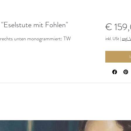
 "Eselstute mit Fohlen"
€ 159
m, rechts unten monogrammiert: TW
inkl. USt
|
zzgl.