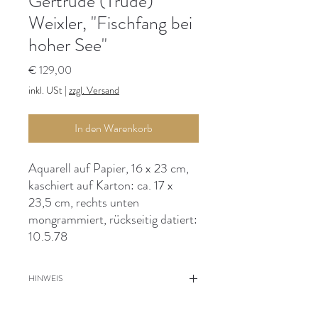
Gertrude (Trude)
Weixler, "Fischfang bei
hoher See"
Preis
€ 129,00
inkl. USt
|
zzgl. Versand
In den Warenkorb
Aquarell auf Papier, 16 x 23 cm,
kaschiert auf Karton: ca. 17 x
23,5 cm, rechts unten
mongrammiert, rückseitig datiert:
10.5.78
HINWEIS
Rückseite mit Widmung